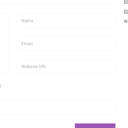
R
R
W
: