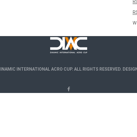
R
R
W
 DINAMIC INTERNATIONAL ACRO CUP. ALL RIGHTS RESERVED. DESIG