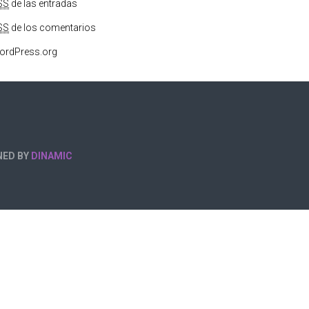
SS
de las entradas
SS
de los comentarios
ordPress.org
NED BY
DINAMIC