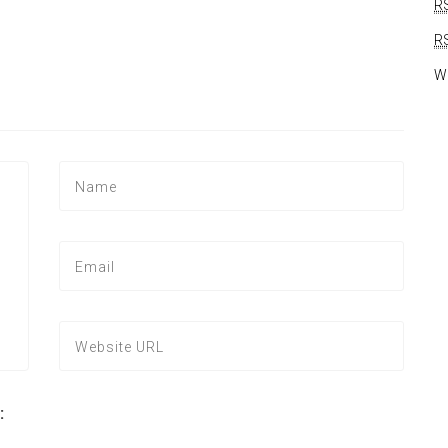
R
R
W
: