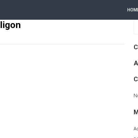
HOM
ligon
C
A
C
N
M
A