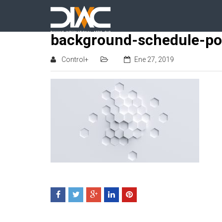
background-schedule-po
Control+
Ene 27, 2019